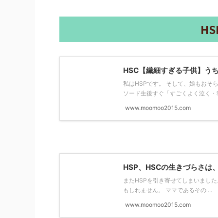
H
HSC【繊細すぎる子供】う
私はHSPです。 そして、娘もおそ
ソード生後すぐ「すごくよく泣く・寝な
www.moomoo2015.com
HSP、HSCの生きづらさ
またHSPを引き寄せてしまいました
もしれません。 ママであるその ...
www.moomoo2015.com