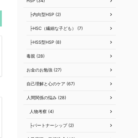
HSP (34)
├内向型HSP (2)
├HSC（繊細な子ども） (7)
├HSS型HSP (8)
毒親 (28)
お金のお勉強 (27)
自己理解と心のケア (67)
人間関係の悩み (28)
人物考察 (4)
├パートナーシップ (2)