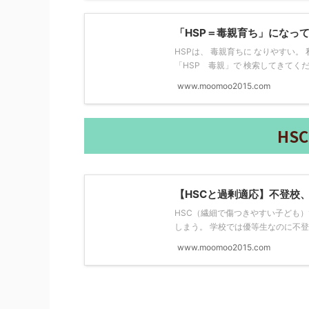
「HSP＝毒親育ち」になっ
HSPは、 毒親育ちに なりやすい。
「HSP 毒親」で 検索してきてくださ
www.moomoo2015.com
HS
【HSCと過剰適応】不登校
HSC（繊細で傷つきやすい子ども
しまう。 学校では優等生なのに不登校
www.moomoo2015.com