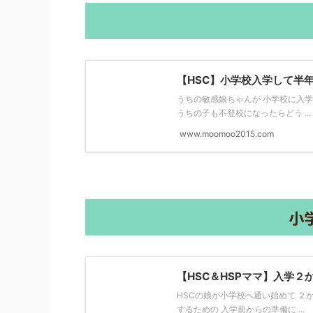
【HSC】小学校入学して半
うちの敏感娘ちゃんが 小学校に入
うちの子も不登校になったらどう ...
www.moomoo2015.com
小
【HSC＆HSPママ】入学２
HSCの娘が小学校へ通い始めて ２
するための 入学前からの準備に ...