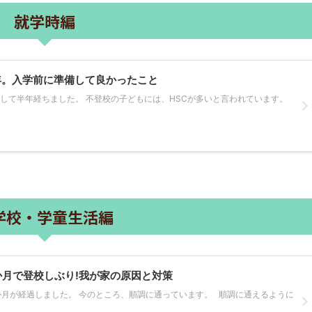
就学時編
年。入学前に準備して良かったこと
学して半年経ちました。 不登校の子どもには、HSCが多いと言われています。
学校・学童生活編
か月で登校しぶり!我が家の原因と対策
か月が経過しました。 今のところ、順調に通っています。 順調に通えるように