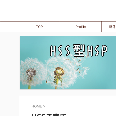
TOP
Profile
運営
HOME
>