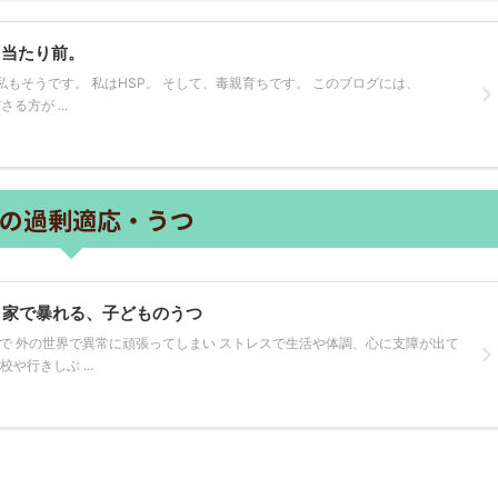
て当たり前。
 私もそうです。 私はHSP。 そして、毒親育ちです。 このブログには、
る方が ...
Cの過剰適応・うつ
、家で暴れる、子どものうつ
）で 外の世界で異常に頑張ってしまい ストレスで生活や体調、心に支障が出て
や行きしぶ ...