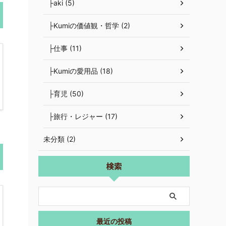
├aki (5)
├Kumiの価値観・哲学 (2)
├仕事 (11)
├Kumiの愛用品 (18)
├育児 (50)
├旅行・レジャー (17)
未分類 (2)
検索
最近の投稿