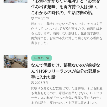
「お金のかからない趣味」と「お金を
生み出す趣味」を両方持つ人は強い。
これからの時代の、生活防衛の話。
2026/5/6
節約って、我慢じゃないと思うんです。チョコを手
作りしてウハウハしてる私が言うので、信憑性はあ
ると思います。消費しない趣味と、生み出す趣味。
両方持つと、お金の不安に対して強くなれる理由を
書きました。
Kumiの日常
なんで母親だけ、部屋ないのが前提な
ん？HSPフリーランスが自分の部屋を
手に入れた話
2026/5/1
間取りを見るたびに感じていた違和感。子ども部屋
も書斎もあるのに、母親の部屋だけない。HSPフリ
ーランスの私が「やっと自分の部屋を手に入れた」
までの話と、変わったことを正直に書きました。