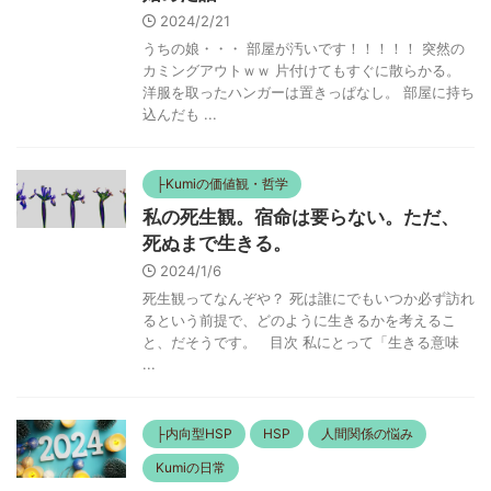
2024/2/21
うちの娘・・・ 部屋が汚いです！！！！！ 突然の
カミングアウトｗｗ 片付けてもすぐに散らかる。
洋服を取ったハンガーは置きっぱなし。 部屋に持ち
込んだも ...
├Kumiの価値観・哲学
私の死生観。宿命は要らない。ただ、
死ぬまで生きる。
2024/1/6
死生観ってなんぞや？ 死は誰にでもいつか必ず訪れ
るという前提で、どのように生きるかを考えるこ
と、だそうです。 目次 私にとって「生きる意味
...
├内向型HSP
HSP
人間関係の悩み
Kumiの日常