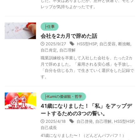
した。不安はありましたが、意外と快適で、モビプ
レップが気持ちよかったです。
├仕事
会社を2カ月で辞めた話
2025/9/27
HSS型HSP
,
自己受容
,
断捨離
,
自己肯定
,
自己理解
職業訓練校を卒業して入社した会社を、たった2カ
月で辞めました。「雇用される安心感」を手放し、
「自分を信じる力」で生きていく選択をした記録で
す。
├Kumiの価値観・哲学
41歳になりました！「私」をアップデ
ートするための3つの誓い。
2025/4/18
自己啓発
,
自己理解
,
HSS型HSP
,
自己成長
41歳になりました〜！（どんどんパフパフ！）