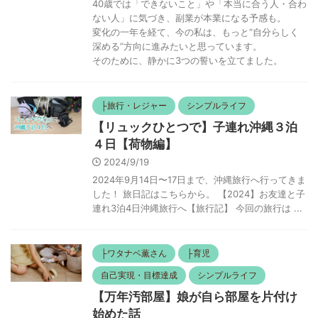
40歳では「できないこと」や「本当に合う人・合わ
ない人」に気づき、副業が本業になる予感も。
変化の一年を経て、今の私は、もっと“自分らしく
深める”方向に進みたいと思っています。
そのために、静かに3つの誓いを立てました。
├旅行・レジャー
シンプルライフ
【リュックひとつで】子連れ沖縄３泊
４日【荷物編】
2024/9/19
2024年9月14日〜17日まで、沖縄旅行へ行ってきま
した！ 旅日記はこちらから。 【2024】お友達と子
連れ3泊4日沖縄旅行へ【旅行記】 今回の旅行は ...
├ワタナベ薫さん
├育児
自己実現・目標達成
シンプルライフ
【万年汚部屋】娘が自ら部屋を片付け
始めた話