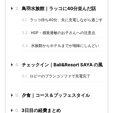
3.
鳥羽水族館｜ラッコに40分並んだ話
3.1.
ラッコ待ち40分、夫に充電しながら過ごす
3.2.
HSP・感覚過敏のお子さんへの注意点
3.3.
水族館からホテルまでが地味にしんどい
4.
チェックイン｜Bali&Resort SAYA の風
4.1.
ロビーのブランコソファで充電完了
5.
夕食｜コース＆ブッフェスタイル
6.
3日目の経費まとめ