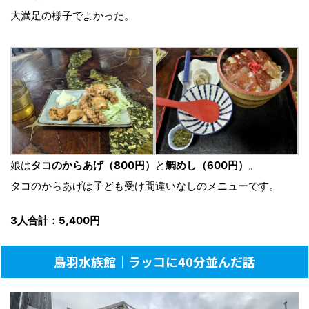
大満足の様子でよかった。
娘は
タコのからあげ（800円）
と
鯛めし（600円）
。
タコのからあげは子ども受け間違いなしのメニューです。
3人合計：5,400円
鳥羽水族館｜ラッコに40分並んだ話