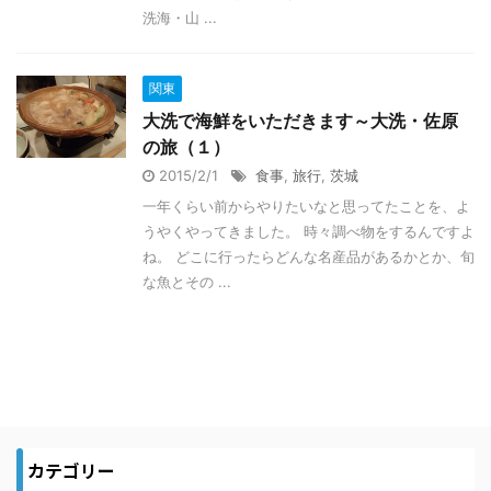
洗海・山 ...
関東
大洗で海鮮をいただきます～大洗・佐原
の旅（１）
2015/2/1
食事
,
旅行
,
茨城
一年くらい前からやりたいなと思ってたことを、よ
うやくやってきました。 時々調べ物をするんですよ
ね。 どこに行ったらどんな名産品があるかとか、旬
な魚とその ...
カテゴリー