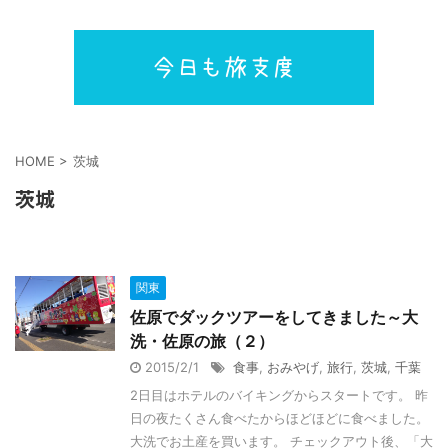
HOME
>
茨城
茨城
関東
佐原でダックツアーをしてきました～大
洗・佐原の旅（２）
2015/2/1
食事
,
おみやげ
,
旅行
,
茨城
,
千葉
2日目はホテルのバイキングからスタートです。 昨
日の夜たくさん食べたからほどほどに食べました。
大洗でお土産を買います。 チェックアウト後、「大