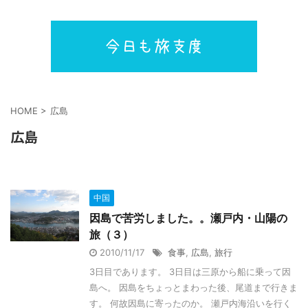
HOME
>
広島
広島
中国
因島で苦労しました。。瀬戸内・山陽の
旅（３）
2010/11/17
食事
,
広島
,
旅行
3日目であります。 3日目は三原から船に乗って因
島へ。 因島をちょっとまわった後、尾道まで行きま
す。 何故因島に寄ったのか。 瀬戸内海沿いを行く