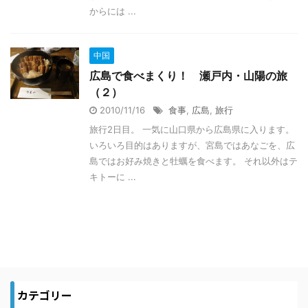
からには ...
中国
広島で食べまくり！ 瀬戸内・山陽の旅
（２）
2010/11/16
食事
,
広島
,
旅行
旅行2日目。 一気に山口県から広島県に入ります。
いろいろ目的はありますが、宮島ではあなごを、広
島ではお好み焼きと牡蠣を食べます。 それ以外はテ
キトーに ...
カテゴリー