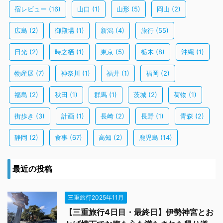
宿レビュー
(16)
山口
(1)
山形
(5)
岡山
(2)
広島
(2)
御殿場
(1)
新潟
(4)
旅行
(55)
日光
(2)
時之栖
(1)
東京
(5)
栃木
(8)
沖縄
(1)
物産展
(7)
神奈川
(1)
福井
(1)
福岡
(2)
福島
(2)
秋田
(1)
群馬
(1)
茨城
(2)
荷物
(1)
街歩き
(3)
計画
(1)
長崎
(2)
長野
(1)
青森
(2)
静岡
(2)
食事
(67)
高知
(2)
鹿児島
(14)
最近の投稿
三重旅行2025年11月
【三重旅行4日目・最終日】伊勢神宮とお