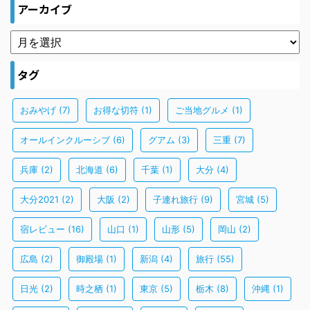
アーカイブ
タグ
おみやげ
(7)
お得な切符
(1)
ご当地グルメ
(1)
オールインクルーシブ
(6)
グアム
(3)
三重
(7)
兵庫
(2)
北海道
(6)
千葉
(1)
大分
(4)
大分2021
(2)
大阪
(2)
子連れ旅行
(9)
宮城
(5)
宿レビュー
(16)
山口
(1)
山形
(5)
岡山
(2)
広島
(2)
御殿場
(1)
新潟
(4)
旅行
(55)
日光
(2)
時之栖
(1)
東京
(5)
栃木
(8)
沖縄
(1)