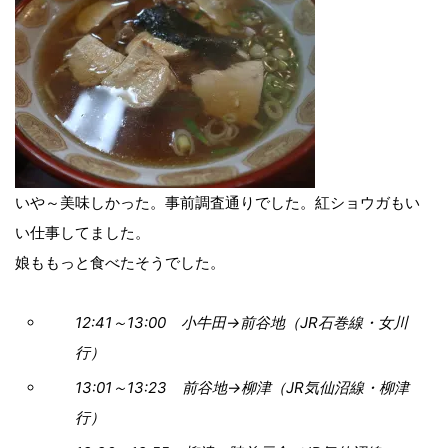
いや～美味しかった。事前調査通りでした。紅ショウガもい
い仕事してました。
娘ももっと食べたそうでした。
12:41～13:00 小牛田→前谷地（JR石巻線・女川
行）
13:01～13:23 前谷地→柳津（JR気仙沼線・柳津
行）