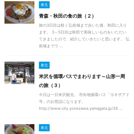
東北
青森・秋田の食の旅（２）
旅の3日目は軽く弘前城まで歩いた後、秋田に入り
ます。 3～5日目は秋田で美味しいものをいただい
てきましたので、紹介していきたいと思います。 弘
前城までウ ...
東北
米沢を循環バスでまわります～山形一周
の旅（３）
今日は一日米沢観光。 市街地循環バス「ヨネザアド
号」のお世話になります。
http://www.city.yonezawa.yamagata.jp/26 ...
東北