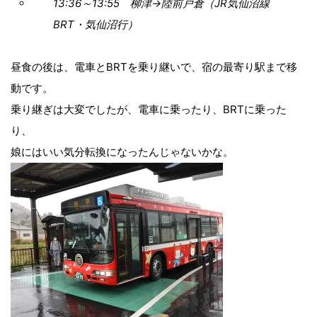
13:36～13:55 柳津→陸前戸倉（JR気仙沼線
BRT・気仙沼行）
昼食の後は、電車とBRTを乗り継いで、宿の最寄り駅まで移
動です。
乗り継ぎは大変でしたが、電車に乗ったり、BRTに乗った
り、
娘にはいい気分転換になったんじゃないかな。