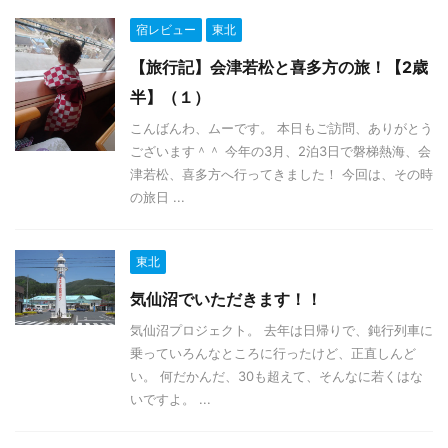
宿レビュー
東北
【旅行記】会津若松と喜多方の旅！【2歳
半】（１）
こんばんわ、ムーです。 本日もご訪問、ありがとう
ございます＾＾ 今年の3月、2泊3日で磐梯熱海、会
津若松、喜多方へ行ってきました！ 今回は、その時
の旅日 ...
東北
気仙沼でいただきます！！
気仙沼プロジェクト。 去年は日帰りで、鈍行列車に
乗っていろんなところに行ったけど、正直しんど
い。 何だかんだ、30も超えて、そんなに若くはな
いですよ。 ...