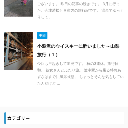
ございます。 昨日の記事の続きです。 3月に行っ
た、会津若松と喜多方の旅行記です。 温泉でゆっく
りして、 ...
中部
小淵沢のウイスキーに酔いました～山梨
旅行（１）
今回も早起きして出発です。 秋の3連休。旅行日
和。 彼女さんとふたり旅。 途中駅から乗る特急あ
ずさはすでに満席状態。 ちょっとそんな気もしてい
たんだけど ...
カテゴリー