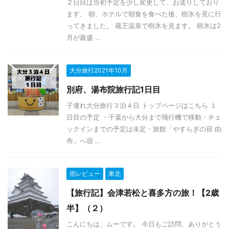
２日目は当初予定を少し変更して、お送りしており
ます。 朝、ホテルで朝食を食べた後、樹氷を見に行
ってきました。 蔵王温泉で樹氷を見ます。 樹氷は2
月が最盛 ...
大分旅行2021年10月
別府、湯布院旅行記1日目
子連れ大分旅行３泊４日 トップページはこちら １
日目の予定 ・千葉から大分まで飛行機で移動・チェ
ックインまでの予定は未定・旅館「やすらぎの宿 由
布」へ宿 ...
宿レビュー
東北
【旅行記】会津若松と喜多方の旅！【2歳
半】（２）
こんにちは、ムーです。 今日もご訪問、ありがとう