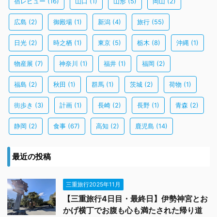
宿レビュー
(16)
山口
(1)
山形
(5)
岡山
(2)
広島
(2)
御殿場
(1)
新潟
(4)
旅行
(55)
日光
(2)
時之栖
(1)
東京
(5)
栃木
(8)
沖縄
(1)
物産展
(7)
神奈川
(1)
福井
(1)
福岡
(2)
福島
(2)
秋田
(1)
群馬
(1)
茨城
(2)
荷物
(1)
街歩き
(3)
計画
(1)
長崎
(2)
長野
(1)
青森
(2)
静岡
(2)
食事
(67)
高知
(2)
鹿児島
(14)
最近の投稿
三重旅行2025年11月
【三重旅行4日目・最終日】伊勢神宮とお
かげ横丁でお腹も心も満たされた帰り道