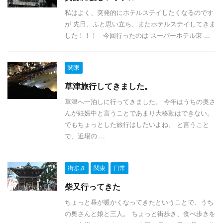
私はよく、突発的にホテルステイしたくなるのです
が 先日、ふと思い立ち、またホテルステイしてきま
した！！！ 今回行ったのは スーパーホテル東 ...
関東
草津旅行してきました。
草津へ一泊しに行ってきました。 今年はうちの奥さ
んが妊娠中と言うことであまり大移動はできない。
でもちょっとした旅行はしたいよね。 と言うこと
で、近場の ...
街歩き
関東
日常
柴又行ってきた
ちょっと昼が暖かくなってきたということで、うち
の奥さんと娘と三人。 ちょっと街歩き、食べ歩きを