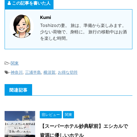
この記事を書いた人
Kumi
Toshizoの妻。 旅は、準備から楽しみます。
少ない荷物で、身軽に。 旅行の移動中はお酒
を楽しむ時間。
-
関東
-
神奈川
,
三浦半島
,
横須賀
,
お得な切符
関連記事
宿レビュー
関東
【スーパーホテル妙典駅前】エシカルで
資源に優しいホテル