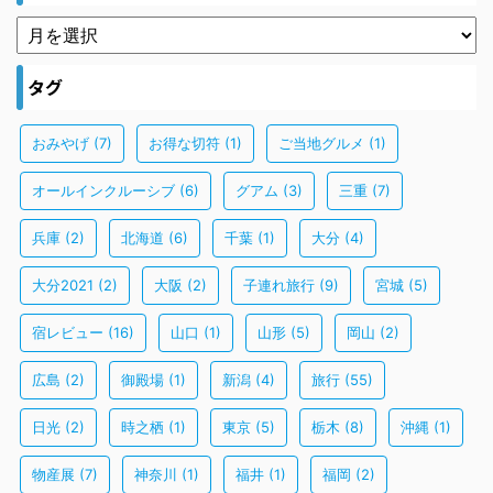
タグ
おみやげ
(7)
お得な切符
(1)
ご当地グルメ
(1)
オールインクルーシブ
(6)
グアム
(3)
三重
(7)
兵庫
(2)
北海道
(6)
千葉
(1)
大分
(4)
大分2021
(2)
大阪
(2)
子連れ旅行
(9)
宮城
(5)
宿レビュー
(16)
山口
(1)
山形
(5)
岡山
(2)
広島
(2)
御殿場
(1)
新潟
(4)
旅行
(55)
日光
(2)
時之栖
(1)
東京
(5)
栃木
(8)
沖縄
(1)
物産展
(7)
神奈川
(1)
福井
(1)
福岡
(2)