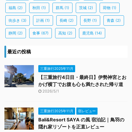
福島
(2)
秋田
(1)
群馬
(1)
茨城
(2)
荷物
(1)
街歩き
(3)
計画
(1)
長崎
(2)
長野
(1)
青森
(2)
静岡
(2)
食事
(67)
高知
(2)
鹿児島
(14)
最近の投稿
三重旅行2025年11月
【三重旅行4日目・最終日】伊勢神宮とお
かげ横丁でお腹も心も満たされた帰り道
2026/5/1
三重旅行2025年11月
宿レビュー
Bali&Resort SAYA の風 宿泊記｜鳥羽の
隠れ家リゾートを正直レビュー