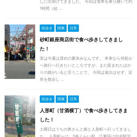
しに出掛けてきました。 今回は電車を乗り継いて約
1時間（結 ...
街歩き
関東
日常
砂町銀座商店街で食べ歩きしてきまし
た！
実は今週は遅めの夏休みなんです。 本来なら何処か
へ旅行へ行きたいところですが、まだ産まれたばか
りの娘がいると言うことで、 今回は遠出はせず、近
所を散歩し ...
街歩き
関東
日常
人形町（甘酒横丁）で食べ歩きしてきま
した！
土曜日はうちの奥さんと娘と人形町へ行ってきまし
た。 人形町へは、5年くらい前、江東区は住吉駅近