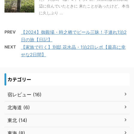
辺に住んでいたときに 来たことがあったけど、本当
に久しぶり ...
PREV
【2024】御殿場・時之栖でビール三昧！子連れ1泊2
日の旅【日記】
NEXT
【家族で行く】別邸 花水晶・1泊2日レポ【最高に幸
せな2日間】
カテゴリー
宿レビュー (16)
北海道 (6)
東北 (14)
東海 (8)