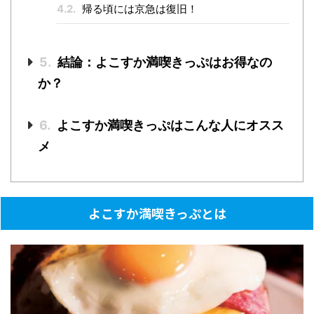
4.2.
帰る頃には京急は復旧！
5.
結論：よこすか満喫きっぷはお得なの
か？
6.
よこすか満喫きっぷはこんな人にオスス
メ
よこすか満喫きっぷとは