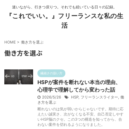
迷いながら、行きつ戻りつ。それでも続いている日々の記録。
『これでいい。』フリーランスな私の生
活
HOME
>
働き方を選ぶ
働き方を選ぶ
繊細さの扱い方
HSPが案件を断れない本当の理由、
心理学で理解してから変わった話
2026/5/26
HSP
,
フリーランスライター
,
働
き方を選ぶ
断れないのは気が弱いからじゃないです。期待に応
えたい誠実さ、次がなくなる不安、自己否定しやす
いHSP脳のクセ。この3つの構造を知ってから、合
わない案件を切れるようになりました。