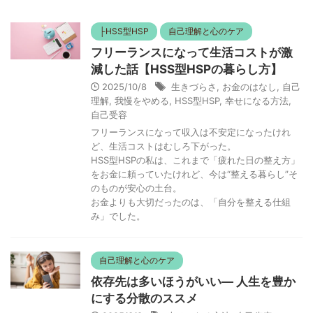
├HSS型HSP
自己理解と心のケア
フリーランスになって生活コストが激
減した話【HSS型HSPの暮らし方】
2025/10/8
生きづらさ
,
お金のはなし
,
自己
理解
,
我慢をやめる
,
HSS型HSP
,
幸せになる方法
,
自己受容
フリーランスになって収入は不安定になったけれ
ど、生活コストはむしろ下がった。
HSS型HSPの私は、これまで「疲れた日の整え方」
をお金に頼っていたけれど、今は“整える暮らし”そ
のものが安心の土台。
お金よりも大切だったのは、「自分を整える仕組
み」でした。
自己理解と心のケア
依存先は多いほうがいい— 人生を豊か
にする分散のススメ