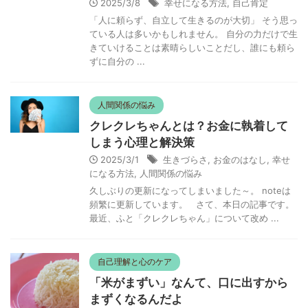
2025/3/8
幸せになる方法
,
自己肯定
「人に頼らず、自立して生きるのが大切」 そう思っ
ている人は多いかもしれません。 自分の力だけで生
きていけることは素晴らしいことだし、誰にも頼ら
ずに自分の ...
人間関係の悩み
クレクレちゃんとは？お金に執着して
しまう心理と解決策
2025/3/1
生きづらさ
,
お金のはなし
,
幸せ
になる方法
,
人間関係の悩み
久しぶりの更新になってしまいました～。 noteは
頻繁に更新しています。 さて、本日の記事です。
最近、ふと「クレクレちゃん」について改め ...
自己理解と心のケア
「米がまずい」なんて、口に出すから
まずくなるんだよ