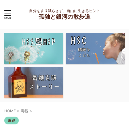
自分をすり減らさず、自由に生きるヒント
孤独と銀河の散歩道
HOME
>
毒親
>
毒親