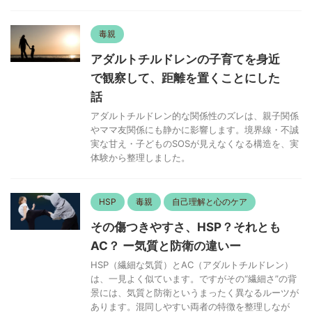
毒親
アダルトチルドレンの子育てを身近
で観察して、距離を置くことにした
話
アダルトチルドレン的な関係性のズレは、親子関係
やママ友関係にも静かに影響します。境界線・不誠
実な甘え・子どものSOSが見えなくなる構造を、実
体験から整理しました。
HSP
毒親
自己理解と心のケア
その傷つきやすさ、HSP？それとも
AC？ ー気質と防衛の違いー
HSP（繊細な気質）とAC（アダルトチルドレン）
は、一見よく似ています。ですがその“繊細さ”の背
景には、気質と防衛というまったく異なるルーツが
あります。混同しやすい両者の特徴を整理しなが