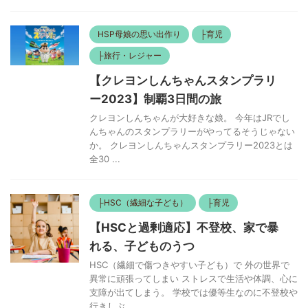
HSP母娘の思い出作り
├育児
├旅行・レジャー
【クレヨンしんちゃんスタンプラリ
ー2023】制覇3日間の旅
クレヨンしんちゃんが大好きな娘。 今年はJRでし
んちゃんのスタンプラリーがやってるそうじゃない
か。 クレヨンしんちゃんスタンプラリー2023とは
全30 ...
├HSC（繊細な子ども）
├育児
【HSCと過剰適応】不登校、家で暴
れる、子どものうつ
HSC（繊細で傷つきやすい子ども）で 外の世界で
異常に頑張ってしまい ストレスで生活や体調、心に
支障が出てしまう。 学校では優等生なのに不登校や
行きしぶ ...