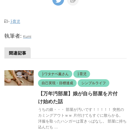
-
├育児
執筆者:
Kumi
関連記事
├ワタナベ薫さん
├育児
自己実現・目標達成
シンプルライフ
【万年汚部屋】娘が自ら部屋を片付
け始めた話
うちの娘・・・ 部屋が汚いです！！！！！ 突然の
カミングアウトｗｗ 片付けてもすぐに散らかる。
洋服を取ったハンガーは置きっぱなし。 部屋に持ち
込んだも ...