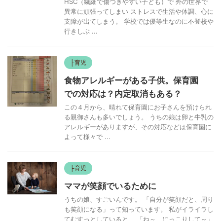
HSC（繊細で傷つきやすい子ども）で 外の世界で
異常に頑張ってしまい ストレスで生活や体調、心に
支障が出てしまう。 学校では優等生なのに不登校や
行きしぶ ...
├育児
食物アレルギーがある子供。保育園
での対応は？内定取消もある？
この４月から、晴れて保育園にお子さんを預けられ
る親御さんも多いでしょう。 うちの娘は卵と牛乳の
アレルギーがありますが、その対応などは保育園に
よって様々で ...
├育児
ママが笑顔でいるために
うちの娘、すごいんです。 「自分が笑顔だと、周り
も笑顔になる」って知っています。 私がイライラし
てむすっとしていると、 「ね～、にっこりして～」