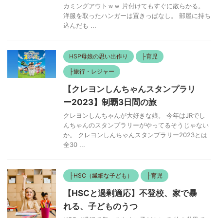
カミングアウトｗｗ 片付けてもすぐに散らかる。
洋服を取ったハンガーは置きっぱなし。 部屋に持ち
込んだも ...
HSP母娘の思い出作り
├育児
├旅行・レジャー
【クレヨンしんちゃんスタンプラリ
ー2023】制覇3日間の旅
クレヨンしんちゃんが大好きな娘。 今年はJRでし
んちゃんのスタンプラリーがやってるそうじゃない
か。 クレヨンしんちゃんスタンプラリー2023とは
全30 ...
├HSC（繊細な子ども）
├育児
【HSCと過剰適応】不登校、家で暴
れる、子どものうつ