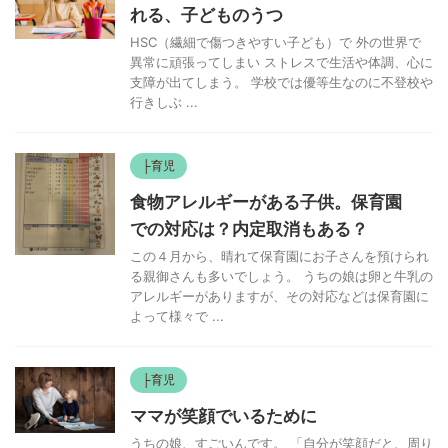
れる、子どものうつ
HSC（繊細で傷つきやすい子ども）で 外の世界で
異常に頑張ってしまい ストレスで生活や体調、心に
支障が出てしまう。 学校では優等生なのに不登校や
行きしぶ ...
├育児
食物アレルギーがある子供。保育園
での対応は？内定取消もある？
この４月から、晴れて保育園にお子さんを預けられ
る親御さんも多いでしょう。 うちの娘は卵と牛乳の
アレルギーがありますが、その対応などは保育園に
よって様々で ...
├育児
ママが笑顔でいるために
うちの娘、すごいんです。 「自分が笑顔だと、周り