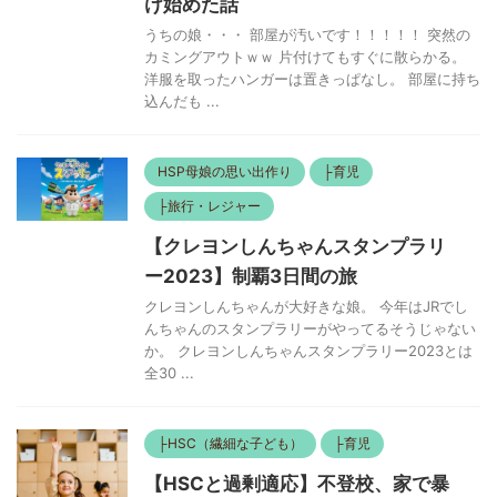
け始めた話
うちの娘・・・ 部屋が汚いです！！！！！ 突然の
カミングアウトｗｗ 片付けてもすぐに散らかる。
洋服を取ったハンガーは置きっぱなし。 部屋に持ち
込んだも ...
HSP母娘の思い出作り
├育児
├旅行・レジャー
【クレヨンしんちゃんスタンプラリ
ー2023】制覇3日間の旅
クレヨンしんちゃんが大好きな娘。 今年はJRでし
んちゃんのスタンプラリーがやってるそうじゃない
か。 クレヨンしんちゃんスタンプラリー2023とは
全30 ...
├HSC（繊細な子ども）
├育児
【HSCと過剰適応】不登校、家で暴