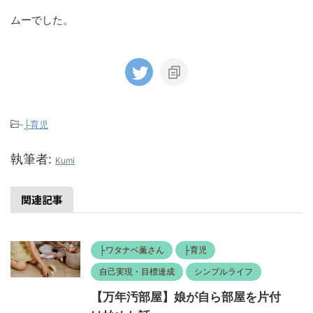
ムーでした。
-
├育児
執筆者:
Kumi
関連記事
├ワタナベ薫さん
├育児
自己実現・目標達成
シンプルライフ
【万年汚部屋】娘が自ら部屋を片付