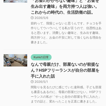
「お金のかからない趣味」と「お金を
生み出す趣味」を両方持つ人は強い。
これからの時代の、生活防衛の話。
2026/5/6
節約って、我慢じゃないと思うんです。チョコを手
作りしてウハウハしてる私が言うので、信憑性はあ
ると思います。消費しない趣味と、生み出す趣味。
両方持つと、お金の不安に対して強くなれる理由を
書きました。
Kumiの日常
なんで母親だけ、部屋ないのが前提な
ん？HSPフリーランスが自分の部屋を
手に入れた話
2026/5/1
間取りを見るたびに感じていた違和感。子ども部屋
も書斎もあるのに、母親の部屋だけない。HSPフリ
ーランスの私が「やっと自分の部屋を手に入れた」
までの話と、変わったことを正直に書きました。