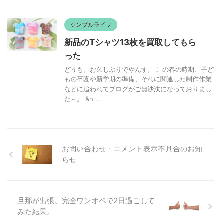
シンプルライフ
新品のTシャツ13枚を買取してもら
った
どうも。お久しぶりでやんす。 この春の時期、子ど
もの卒園や新学期の準備、それに関連した制作作業
などに追われてブログがご無沙汰になっておりまし
た～。 &n ...
お問い合わせ・コメント表示不具合のお知
らせ
旦那が出張。完全ワンオペで2日過ごして
みた結果。