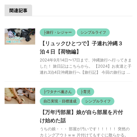
関連記事
├旅行・レジャー
シンプルライフ
【リュックひとつで】子連れ沖縄３
泊４日【荷物編】
2024年9月14日〜17日まで、沖縄旅行へ行ってきま
した！ 旅日記はこちらから。 【2024】お友達と子
連れ3泊4日沖縄旅行へ【旅行記】 今回の旅行は ...
├ワタナベ薫さん
├育児
自己実現・目標達成
シンプルライフ
【万年汚部屋】娘が自ら部屋を片付
け始めた話
うちの娘・・・ 部屋が汚いです！！！！！ 突然の
カミングアウトｗｗ 片付けてもすぐに散らかる。