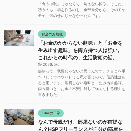
「奪う搾取」じゃなくて「与えない搾取」でした。
誘うのも、場を作るのも、全部自分から。そのモヤ
モヤ、気のせいじゃなかったんです。
お金のお勉強
「お金のかからない趣味」と「お金を
生み出す趣味」を両方持つ人は強い。
これからの時代の、生活防衛の話。
2026/5/6
節約って、我慢じゃないと思うんです。チョコを手
作りしてウハウハしてる私が言うので、信憑性はあ
ると思います。消費しない趣味と、生み出す趣味。
両方持つと、お金の不安に対して強くなれる理由を
書きました。
Kumiの日常
なんで母親だけ、部屋ないのが前提な
ん？HSPフリーランスが自分の部屋を