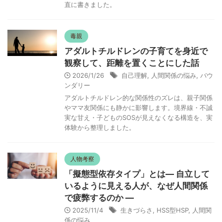
直に書きました。
毒親
アダルトチルドレンの子育てを身近で
観察して、距離を置くことにした話
2026/1/26
自己理解
,
人間関係の悩み
,
バウ
ンダリー
アダルトチルドレン的な関係性のズレは、親子関係
やママ友関係にも静かに影響します。境界線・不誠
実な甘え・子どものSOSが見えなくなる構造を、実
体験から整理しました。
人物考察
「擬態型依存タイプ」とは― 自立して
いるように見える人が、なぜ人間関係
で疲弊するのか ―
2025/11/4
生きづらさ
,
HSS型HSP
,
人間関
係の悩み