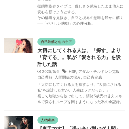
擬態型依存タイプは、優しさを武装したまま他人に
安心を預けようとする。
その構造を見抜き、自立と境界の意味を静かに解く
──「やさしい防御」の心理分析。
自己理解と心のケア
大切にしてくれる人は、「探す」より
「育てる」。私が『愛される力』を設
計した話
2025/5/6
HSP
,
アダルトチルドレン克服
,
自己理解
,
人間関係の悩み
,
自己肯定感
「大切にしてくれる人を探すより、“大切にされる
私”を設計した方が、人生はラクだった。」
察して地獄から抜け出して、情緒5歳児の甘えスキ
ルで愛されループを回すようになった私の全記録。
人物考察
【毒舌です】「張り合い型バグ人間」