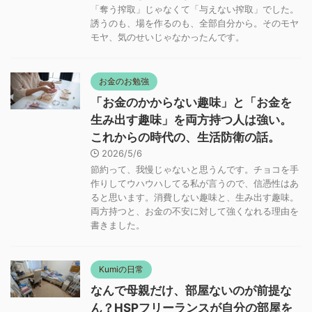
「奪う搾取」じゃなくて「与えない搾取」でした。
誘うのも、場を作るのも、全部自分から。そのモヤ
モヤ、気のせいじゃなかったんです。
お金のお勉強
「お金のかからない趣味」と「お金を
生み出す趣味」を両方持つ人は強い。
これからの時代の、生活防衛の話。
2026/5/6
節約って、我慢じゃないと思うんです。チョコを手
作りしてウハウハしてる私が言うので、信憑性はあ
ると思います。消費しない趣味と、生み出す趣味。
両方持つと、お金の不安に対して強くなれる理由を
書きました。
Kumiの日常
なんで母親だけ、部屋ないのが前提な
ん？HSPフリーランスが自分の部屋を