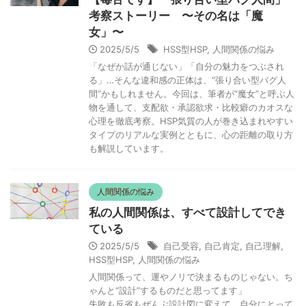
考察ストーリー 〜その名は「魔
女」〜
2025/5/5
HSS型HSP
,
人間関係の悩み
「なぜか話が通じない」「自分の魅力をつぶされ
る」…そんな違和感の正体は、“張り合い型バグ人
間”かもしれません。今回は、筆者が“魔女”と呼ぶ人
物を通して、支配欲・承認欲求・比較癖のカオスな
心理を徹底考察。HSP気質の人が巻き込まれやすい
タイプのリアルな実例とともに、心の距離の取り方
も解説しています。
人間関係の悩み
私の人間関係は、すべて設計してでき
ている
2025/5/5
自己受容
,
自己肯定
,
自己理解
,
HSS型HSP
,
人間関係の悩み
人間関係って、運やノリで決まるものじゃない。ち
ゃんと“設計”するものだと思ってます」
失敗も反省もぜんぶ設計図に変えて、自分にとって