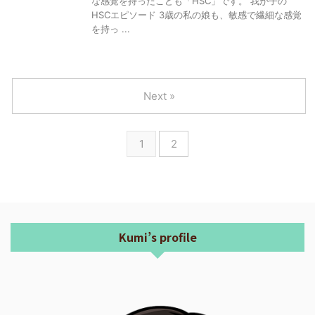
な感覚を持ったこども「HSC」です。 我が子の
HSCエピソード 3歳の私の娘も、敏感で繊細な感覚
を持っ ...
Next »
1
2
Kumi’s profile