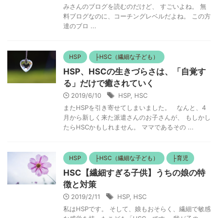
みさんのブログを読むのだけど、 すごいよね。 無
料ブログなのに、コーチングレベルだよね。 この方
達のブロ ...
HSP
├HSC（繊細な子ども）
HSP、HSCの生きづらさは、「自覚す
る」だけで癒されていく
2019/6/10
HSP
,
HSC
またHSPを引き寄せてしまいました。 なんと、4
月から新しく来た派遣さんのお子さんが、 もしかし
たらHSCかもしれません。 ママであるその ...
HSP
├HSC（繊細な子ども）
├育児
HSC【繊細すぎる子供】うちの娘の特
徴と対策
2019/2/11
HSP
,
HSC
私はHSPです。 そして、娘もおそらく、繊細で敏感