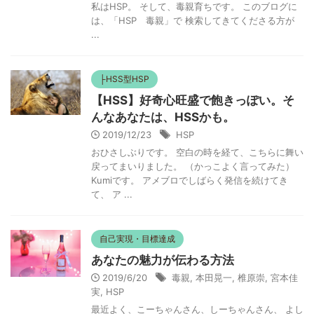
私はHSP。 そして、毒親育ちです。 このブログに
は、「HSP 毒親」で 検索してきてくださる方が
...
├HSS型HSP
【HSS】好奇心旺盛で飽きっぽい。そ
んなあなたは、HSSかも。
2019/12/23
HSP
おひさしぶりです。 空白の時を経て、こちらに舞い
戻ってまいりました。 （かっこよく言ってみた）
Kumiです。 アメブロでしばらく発信を続けてき
て、 ア ...
自己実現・目標達成
あなたの魅力が伝わる方法
2019/6/20
毒親
,
本田晃一
,
椎原崇
,
宮本佳
実
,
HSP
最近よく、こーちゃんさん、しーちゃんさん、 よし