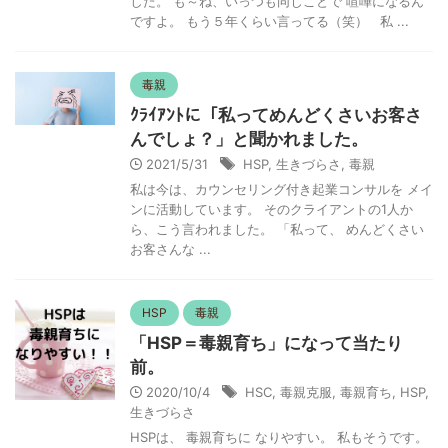
した。 も～ね、いっつも同じことで 喧嘩になるん
ですよ。 もう５年くらい言ってる（笑） 私 ...
毒親
ｸﾗｲｱﾝﾄに「私ってめんどくさいお客さ
んでしょ？」と聞かれました。
2021/5/31
HSP
,
生きづらさ
,
毒親
私は今は、カウンセリング付き起業コンサルを メイ
ンに活動しています。 そのクライアントの1人か
ら、こう言われました。 「私って、 めんどくさい
お客さんな ...
HSP
毒親
「HSP＝毒親育ち」になって当たり
前。
2020/10/4
HSC
,
毒親克服
,
毒親育ち
,
HSP
,
生きづらさ
HSPは、 毒親育ちに なりやすい。 私もそうです。