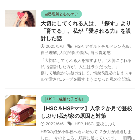
自己理解と心のケア
大切にしてくれる人は、「探す」より
「育てる」。私が『愛される力』を設
計した話
2025/5/6
HSP
,
アダルトチルドレン克服
,
自己理解
,
人間関係の悩み
,
自己肯定感
「大切にしてくれる人を探すより、“大切にされる
私”を設計した方が、人生はラクだった。」
察して地獄から抜け出して、情緒5歳児の甘えスキ
ルで愛されループを回すようになった私の全記録。
├HSC（繊細な子ども）
【HSC＆HSPママ】入学２か月で登校
しぶり!我が家の原因と対策
2022/6/6
HSP
,
HSC
,
登校しぶり
HSCの娘が小学校へ通い始めて ２か月が経過しま
した。 今のところ、順調に通っています。 順調に