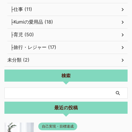
├仕事 (11)
├Kumiの愛用品 (18)
├育児 (50)
├旅行・レジャー (17)
未分類 (2)
検索
最近の投稿
自己実現・目標達成