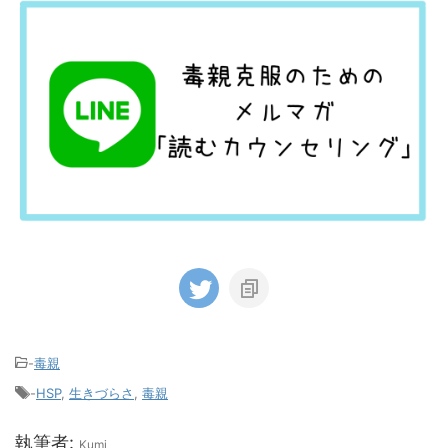
-
毒親
-
HSP
,
生きづらさ
,
毒親
執筆者:
Kumi