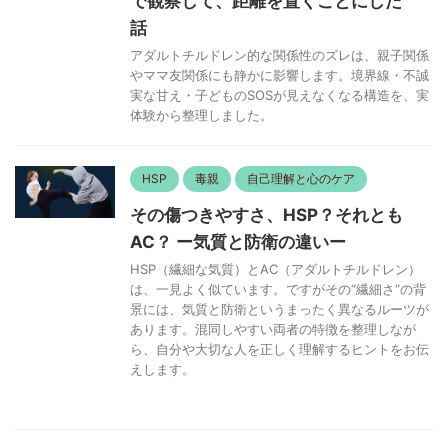
で観察して、距離を置くことにした
話
アダルトチルドレン的な関係性のズレは、親子関係
やママ友関係にも静かに影響します。境界線・不誠
実な甘え・子どものSOSが見えなくなる構造を、実
体験から整理しました。
HSP
毒親
自己理解と心のケア
その傷つきやすさ、HSP？それとも
AC？ ー気質と防衛の違いー
HSP（繊細な気質）とAC（アダルトチルドレン）
は、一見よく似ています。ですがその“繊細さ”の背
景には、気質と防衛というまったく異なるルーツが
あります。混同しやすい両者の特徴を整理しなが
ら、自分や大切な人を正しく理解するヒントをお伝
えします。