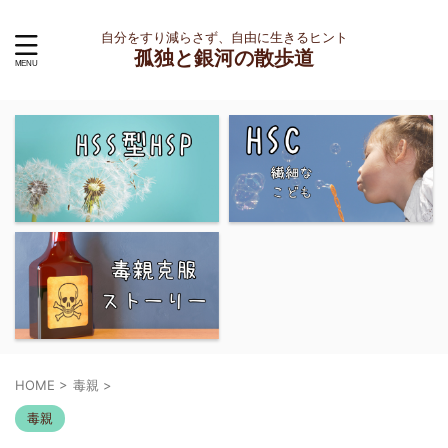
自分をすり減らさず、自由に生きるヒント
孤独と銀河の散歩道
HOME
>
毒親
>
毒親