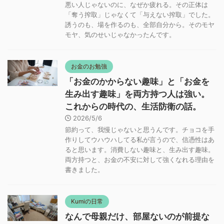
悪い人じゃないのに、なぜか疲れる。その正体は
「奪う搾取」じゃなくて「与えない搾取」でした。
誘うのも、場を作るのも、全部自分から。そのモヤ
モヤ、気のせいじゃなかったんです。
お金のお勉強
「お金のかからない趣味」と「お金を
生み出す趣味」を両方持つ人は強い。
これからの時代の、生活防衛の話。
2026/5/6
節約って、我慢じゃないと思うんです。チョコを手
作りしてウハウハしてる私が言うので、信憑性はあ
ると思います。消費しない趣味と、生み出す趣味。
両方持つと、お金の不安に対して強くなれる理由を
書きました。
Kumiの日常
なんで母親だけ、部屋ないのが前提な