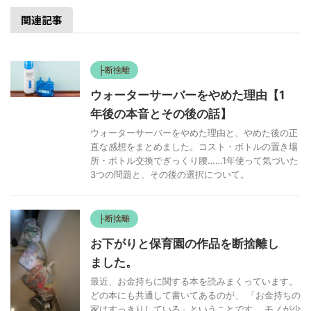
関連記事
├断捨離
ウォーターサーバーをやめた理由【1
年後の本音とその後の話】
ウォーターサーバーをやめた理由と、やめた後の正
直な感想をまとめました。コスト・ボトルの置き場
所・ボトル交換でぎっくり腰……1年使って気づいた
3つの問題と、その後の選択について。
├断捨離
お下がりと保育園の作品を断捨離し
ました。
最近、お金持ちに関する本を読みまくっています。
どの本にも共通して書いてあるのが、 「お金持ちの
家はすっきりしている」ということです。 モノが少