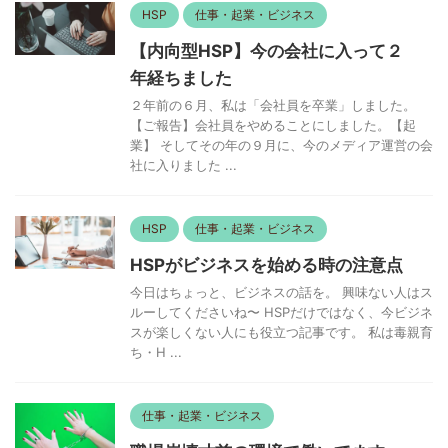
HSP
仕事・起業・ビジネス
【内向型HSP】今の会社に入って２
年経ちました
２年前の６月、私は「会社員を卒業」しました。
【ご報告】会社員をやめることにしました。【起
業】 そしてその年の９月に、今のメディア運営の会
社に入りました ...
HSP
仕事・起業・ビジネス
HSPがビジネスを始める時の注意点
今日はちょっと、ビジネスの話を。 興味ない人はス
ルーしてくださいね〜 HSPだけではなく、今ビジネ
スが楽しくない人にも役立つ記事です。 私は毒親育
ち・H ...
仕事・起業・ビジネス