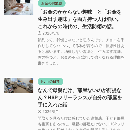
お金のお勉強
「お金のかからない趣味」と「お金を
生み出す趣味」を両方持つ人は強い。
これからの時代の、生活防衛の話。
2026/5/6
節約って、我慢じゃないと思うんです。チョコを手
作りしてウハウハしてる私が言うので、信憑性はあ
ると思います。消費しない趣味と、生み出す趣味。
両方持つと、お金の不安に対して強くなれる理由を
書きました。
Kumiの日常
なんで母親だけ、部屋ないのが前提な
ん？HSPフリーランスが自分の部屋を
手に入れた話
2026/5/1
間取りを見るたびに感じていた違和感。子ども部屋
も書斎もあるのに、母親の部屋だけない。HSPフリ
ーランスの私が「やっと自分の部屋を手に入れた」