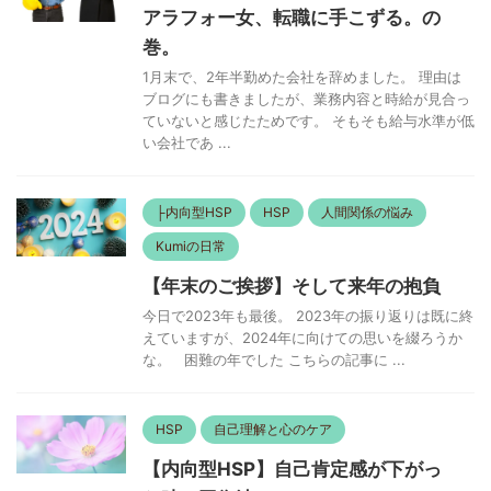
アラフォー女、転職に手こずる。の
巻。
1月末で、2年半勤めた会社を辞めました。 理由は
ブログにも書きましたが、業務内容と時給が見合っ
ていないと感じたためです。 そもそも給与水準が低
い会社であ ...
├内向型HSP
HSP
人間関係の悩み
Kumiの日常
【年末のご挨拶】そして来年の抱負
今日で2023年も最後。 2023年の振り返りは既に終
えていますが、2024年に向けての思いを綴ろうか
な。 困難の年でした こちらの記事に ...
HSP
自己理解と心のケア
【内向型HSP】自己肯定感が下がっ