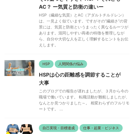
AC？ ー気質と防衛の違いー
HSP（繊細な気質）とAC（アダルトチルドレン）
は、一見よく似ています。ですがその“繊細さ”の背
景には、気質と防衛というまったく異なるルーツが
あります。混同しやすい両者の特徴を整理しなが
ら、自分や大切な人を正しく理解するヒントをお伝
えします。
HSP
人間関係の悩み
HSPは心の距離感を調節することが
大事
このブログでの報告が遅れましたが、３月から今の
職場で働いています。 転職活動が難航しましたが、
なんとか見つかりました～。 相変わらずのフルリモ
ートです。 ...
自己実現・目標達成
仕事・起業・ビジネス