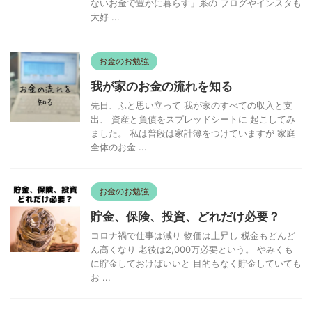
ないお金で豊かに暮らす」系の ブログやインスタも
大好 ...
お金のお勉強
我が家のお金の流れを知る
先日、ふと思い立って 我が家のすべての収入と支
出、 資産と負債をスプレッドシートに 起こしてみ
ました。 私は普段は家計簿をつけていますが 家庭
全体のお金 ...
お金のお勉強
貯金、保険、投資、どれだけ必要？
コロナ禍で仕事は減り 物価は上昇し 税金もどんど
ん高くなり 老後は2,000万必要という。 やみくも
に貯金しておけばいいと 目的もなく貯金していても
お ...