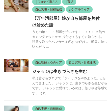
├ワタナベ薫さん
├育児
自己実現・目標達成
シンプルライフ
【万年汚部屋】娘が自ら部屋を片付
け始めた話
うちの娘・・・ 部屋が汚いです！！！！！ 突然の
カミングアウトｗｗ 片付けてもすぐに散らかる。
洋服を取ったハンガーは置きっぱなし。 部屋に持ち
込んだも ...
自己理解と心のケア
自己実現・目標達成
ジャッジは生きづらさを生む
私は昔からブログで「ジャッジをやめようね」と伝
えてきました。 ジャッジは、生きづらさを生むから
です。 ジャッジに隠れているのは、怒りや劣等感で
す。 それ ...
自己実現・目標達成