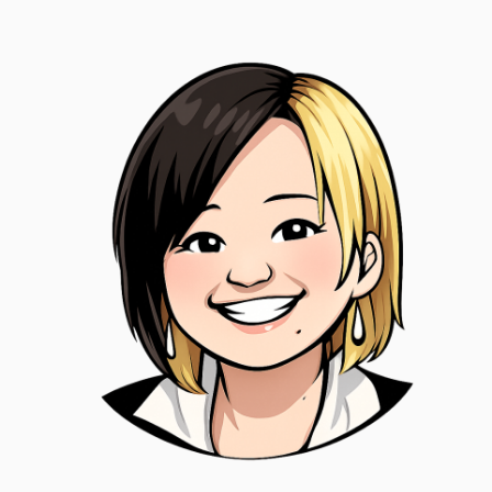
kumi
心理と文章をこよなく愛する、思考系ライター。
HSS型HSPの内向型気質で、「感じすぎる日常」と
静かに向き合いながら、自分らしい生き方を模索中
です。
「自分がめんどくさい」「なんだか生きづらい」
――
そんなふうに感じている人が、少しでも自分を理解
し、やさしく受け入れられるような言葉を綴ってい
ます。