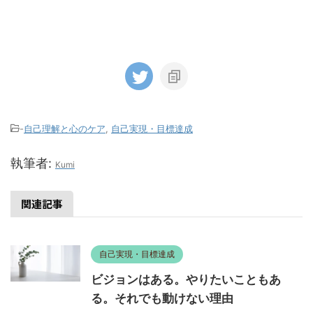
自己実現・目標達成
ビジョンはある。やりたいこともあ
る。それでも動けない理由
動けないのは意志が弱いからじゃないです。夢を語
ることで承認欲求を満たしている、自己理解が目的
化している、ビジョンをふわっとさせて安全でい
る。この3つの心理的パターンを知ると、「動けな
い自分」の見え方が変わります。
自己理解と心のケア
表面を真似してもズレる理由。「な
ぜ」がない人の行動は、なぜちぐは
ぐなのか
同じアイテムを持っても、同じ言葉を使っても、な
ぜかズレる人がいる。その差は能力でも性格でもな
く、「なぜ」があるかどうかだった。観察から見え
てきた、行動が定着する人としない人のパターンと