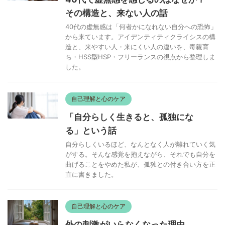
直に書きました。
自己理解と心のケア
外の刺激がいらなくなった理由。
HSS型HSPの「成熟と快」の関係
刺激を追いかけなくなったHSS型HSPの私が、「満
ちる感覚」と出会った話。外の世界に合わせて消耗
しない生き方とは。
自分の人生、やりたいことは全部やる。
私の親は、毒親ですか？