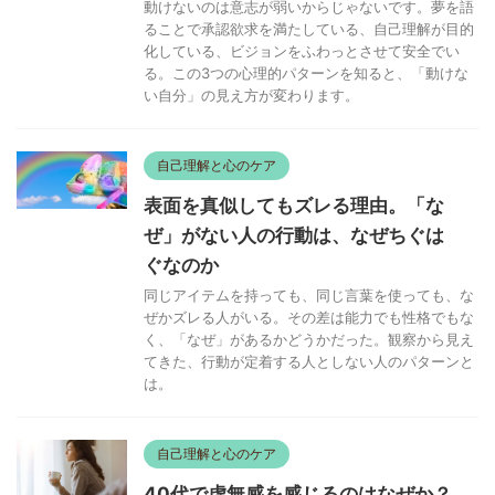
は。
自己理解と心のケア
40代で虚無感を感じるのはなぜか？
その構造と、来ない人の話
40代の虚無感は「何者かになれない自分への恐怖」
から来ています。アイデンティティクライシスの構
造と、来やすい人・来にくい人の違いを、毒親育
ち・HSS型HSP・フリーランスの視点から整理しま
した。
自己理解と心のケア
「自分らしく生きると、孤独にな
る」という話
自分らしくいるほど、なんとなく人が離れていく気
がする。そんな感覚を抱えながら、それでも自分を
曲げることをやめた私が、孤独との付き合い方を正