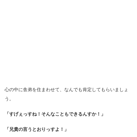
「すげぇっすね！そんなこともできるんすか！」
「兄貴の言うとおりっすよ！」
「いや～そんなこともありますよね！でも俺は兄貴を尊敬し
てるっす！」
まぁ、口調はなんでもいいんだけど（笑）
とにかく、
心に「100%自分の味方」を住まわせる
ことです。
究極は、ジャッジすることすらOKなんです。
「ジャッジしちゃう時もあるっすよね～！」
って、まずは肯
定してもらいましょう。