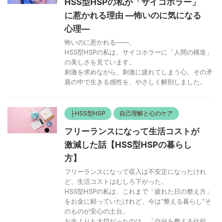
HSS型HSPの私が「サイコホラー」
に惹かれる理由 ―怖いのに気になる
心理―
怖いのに惹かれる——。
HSS型HSPの私は、サイコホラーに「人間の構造」
の美しさを見ています。
刺激を求めながら、刺激に疲れてしまう心。その矛
盾の中で生きる感性を、やさしく解剖しました。
├HSS型HSP
自己理解と心のケア
フリーランスになって生活コストが
激減した話【HSS型HSPの暮らし
方】
フリーランスになって収入は不安定になったけれ
ど、生活コストはむしろ下がった。
HSS型HSPの私は、これまで「疲れた日の整え方」
をお金に頼っていたけれど、今は“整える暮らし”そ
のものが安心の土台。
お金よりも大切だったのは、「自分を整える仕組