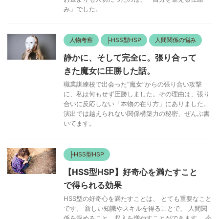
み」でした。
人物考察
├HSS型HSP
人間関係の悩み
静かに、そして完全に。張り合って
きた魔女に圧勝した話。
職業訓練校で出会った“魔女”からの張り合い攻撃
に、私は何もせず圧勝しました。その理由は、張り
合いに反応しない「本物の在り方」にありました。
演出では越えられない関係構築力の秘密、ぜんぶ書
いてます。
├HSS型HSP
【HSS型HSP】好奇心を満たすこと
で得られる効果
HSS型の好奇心を満たすことは、 とても重要なこと
です。 新しい知識やスキルを得ることで、 人間関
係を深めること、収入を増やすことができます。 今