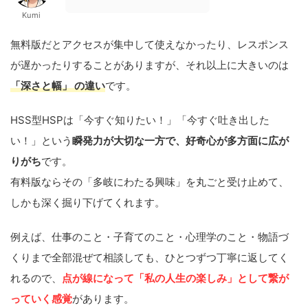
Kumi
無料版だとアクセスが集中して使えなかったり、レスポンス
が遅かったりすることがありますが、それ以上に大きいのは
「
深さと
幅」
の違い
です。
HSS型HSPは「今すぐ知りたい！」「今すぐ吐き出した
い！」という
瞬発力が大切な一方で、好奇心が多方面に広が
りがち
です。
有料版ならその「多岐にわたる興味」を丸ごと受け止めて、
しかも深く掘り下げてくれます。
例えば、仕事のこと・子育てのこと・心理学のこと・物語づ
くりまで全部混ぜて相談しても、ひとつずつ丁寧に返してく
れるので、
点が線になって「私の人生の楽しみ」として繋が
っていく感覚
があります。