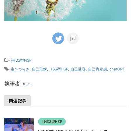
-
├HSS型HSP
-
生きづらさ
,
自己理解
,
HSS型HSP
,
自己受容
,
自己肯定感
,
chatGPT
執筆者:
Kumi
関連記事
├HSS型HSP