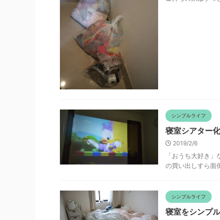
シンプルライフ
寝室シアター
2019/2/6
「おうち大好き」
の買い出しすら面倒
シンプルライフ
寝室をシンプ