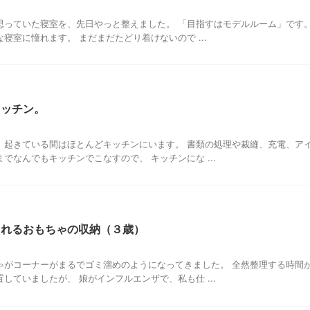
思っていた寝室を、先日やっと整えました。 「目指すはモデルルーム」です
寝室に憧れます。 まだまだたどり着けないので ...
キッチン。
、起きている間はほとんどキッチンにいます。 書類の処理や裁縫、充電、ア
でなんでもキッチンでこなすので、 キッチンにな ...
られるおもちゃの収納（３歳）
ゃがコーナーがまるでゴミ溜めのようになってきました。 全然整理する時間
していましたが、 娘がインフルエンザで、私も仕 ...