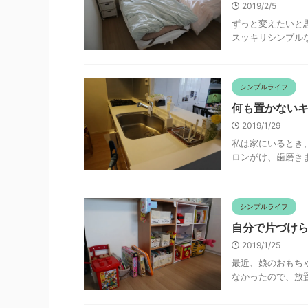
2019/2/5
ずっと変えたいと
スッキリシンプルな
シンプルライフ
何も置かない
2019/1/29
私は家にいるとき
ロンがけ、歯磨きま
シンプルライフ
自分で片づけ
2019/1/25
最近、娘のおもち
なかったので、放置