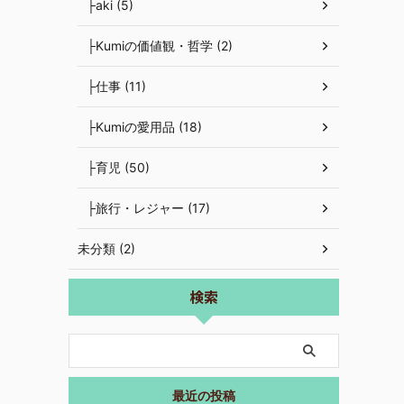
├aki (5)
├Kumiの価値観・哲学 (2)
├仕事 (11)
├Kumiの愛用品 (18)
├育児 (50)
├旅行・レジャー (17)
未分類 (2)
検索
最近の投稿