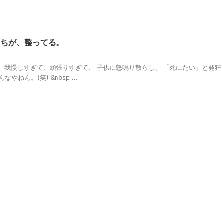
うちが、整ってる。
、 我慢しすぎて、頑張りすぎて、 子供に怒鳴り散らし、 「死にたい」と発狂
やねん。(笑) &nbsp ...