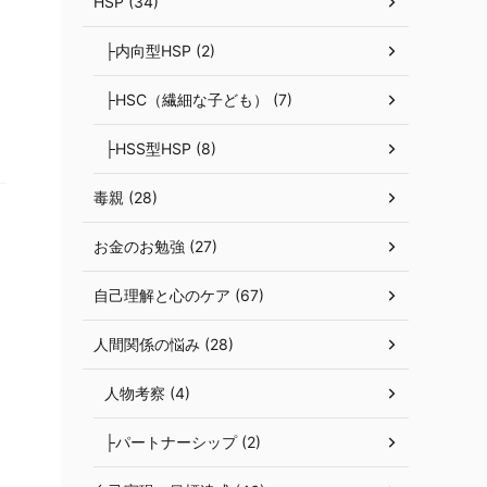
HSP (34)
├内向型HSP (2)
├HSC（繊細な子ども） (7)
く
├HSS型HSP (8)
毒親 (28)
お金のお勉強 (27)
自己理解と心のケア (67)
人間関係の悩み (28)
人物考察 (4)
├パートナーシップ (2)