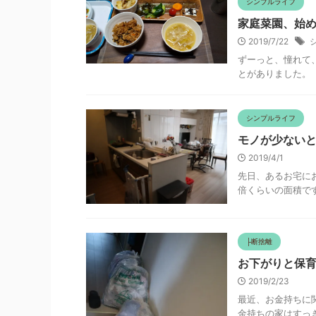
シンプルライフ
家庭菜園、始
2019/7/22
ずーっと、憧れて
とがありました。 
シンプルライフ
モノが少ない
2019/4/1
先日、あるお宅に
倍くらいの面積です
├断捨離
お下がりと保
2019/2/23
最近、お金持ちに
金持ちの家はすっき