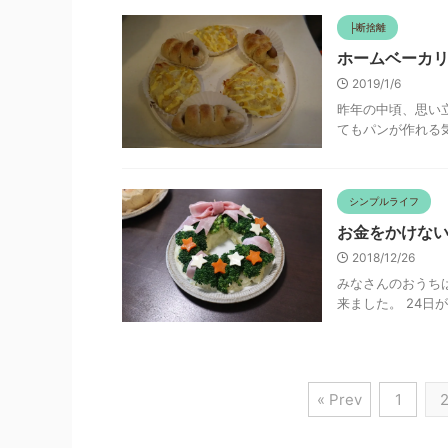
├断捨離
ホームベーカ
2019/1/6
昨年の中頃、思い
てもパンが作れる気
シンプルライフ
お金をかけない
2018/12/26
みなさんのおうち
来ました。 24日
« Prev
1