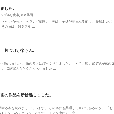
めました。
シンプルな食事
,
家庭菜園
、 やりたかった、ベランダ菜園。 実は、子供が産まれる前にも 挑戦したこ
その頃は、週５フル ...
と、片づけが楽ちん。
お邪魔しました。 物の多さにびっくりしました。 とても広い家で我が家の
。 収納家具もたくさんありました ...
育園の作品を断捨離しました。
関する本を読みまくっています。 どの本にも共通して書いてあるのが、 「お
りしている」ということです。 モノが少なく、空 ...