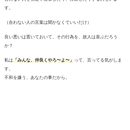
す。
（合わない人の言葉は聞かなくていいだけ）
良い悪いは置いておいて、その行為を、故人は喜ぶだろう
か？
私は
「みんな、仲良くやろ〜よ〜」
って、言ってる気がしま
す。
不和を嫌う、あなたの事だから。
「仲良くやろ～よ～」って言って
そう＾＾
まぁそれすらも、私の価値観でしかないので、正解であるわ
けではないですが。