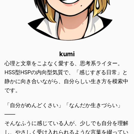
kumi
心理と文章をこよなく愛する、思考系ライター。
HSS型HSPの内向型気質で、「感じすぎる日常」と
静かに向き合いながら、自分らしい生き方を模索中
です。
「自分がめんどくさい」「なんだか生きづらい」
――
そんなふうに感じている人が、少しでも自分を理解
し、やさしく受け入れられるような言葉を綴ってい
ます。
現在は、アスペルガー傾向のある夫と、HSCの娘と
3人暮らし。
家族との日々もまた、自分を知るための学びの場だ