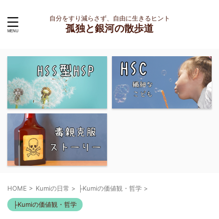
自分をすり減らさず、自由に生きるヒント
孤独と銀河の散歩道
HOME
>
Kumiの日常
>
├Kumiの価値観・哲学
>
├Kumiの価値観・哲学